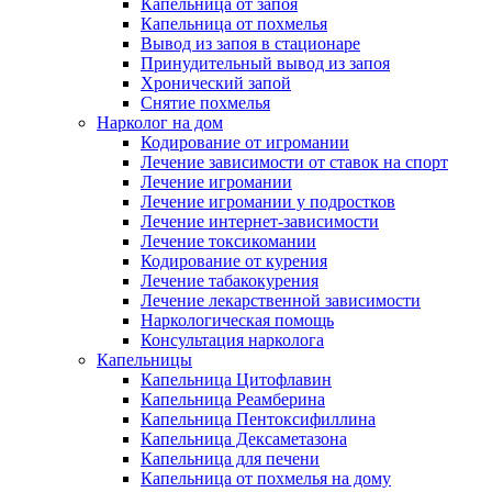
Капельница от запоя
Капельница от похмелья
Вывод из запоя в стационаре
Принудительный вывод из запоя
Хронический запой
Снятие похмелья
Нарколог на дом
Кодирование от игромании
Лечение зависимости от ставок на спорт
Лечение игромании
Лечение игромании у подростков
Лечение интернет-зависимости
Лечение токсикомании
Кодирование от курения
Лечение табакокурения
Лечение лекарственной зависимости
Наркологическая помощь
Консультация нарколога
Капельницы
Капельница Цитофлавин
Капельница Реамберина
Капельница Пентоксифиллина
Капельница Дексаметазона
Капельница для печени
Капельница от похмелья на дому