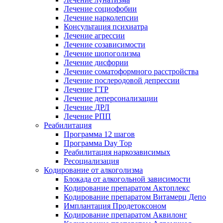
Лечение социофобии
Лечение нарколепсии
Консультация психиатра
Лечение агрессии
Лечение созависимости
Лечение шопоголизма
Лечение дисфории
Лечение соматоформного расстройства
Лечение послеродовой депрессии
Лечение ГТР
Лечение деперсонализации
Лечение ДРЛ
Лечение РПП
Реабилитация
Программа 12 шагов
Программа Day Top
Реабилитация наркозависимых
Ресоциализация
Кодирование от алкоголизма
Блокада от алкогольной зависимости
Кодирование препаратом Актоплекс
Кодирование препаратом Витамерц Депо
Имплантация Продетоксоном
Кодирование препаратом Аквилонг