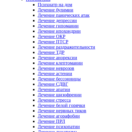
Психиатр на дом
Лечение булимии
Лечение панических атак
Лечение депрессии
Лечение гипомании
Лечение ипохондрии
Лечение ОКР
Лечение ПТСР
Лечение раздражительности
Лечение ТДР
Лечение анорексии
Лечение клептомании
Лечение неврозов
Лечение астении
Лечение бессонницы
Лечение СДВГ
Лечение апатии
Лечение шизофрении
Лечение стресса
Лечение белой горячки
Лечение нервных тиков
Лечение агорафобии
Лечение ПРЛ
Лечение психопатии
Лечение лунатизма