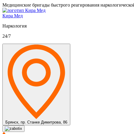
Медицинские бригады быстрого реагирования наркологическо
Кира Мед
Наркология
24/7
Брянск,
пр. Станке Димитрова, 86