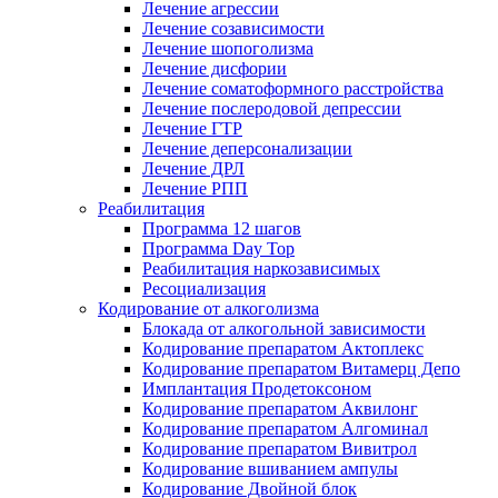
Лечение агрессии
Лечение созависимости
Лечение шопоголизма
Лечение дисфории
Лечение соматоформного расстройства
Лечение послеродовой депрессии
Лечение ГТР
Лечение деперсонализации
Лечение ДРЛ
Лечение РПП
Реабилитация
Программа 12 шагов
Программа Day Top
Реабилитация наркозависимых
Ресоциализация
Кодирование от алкоголизма
Блокада от алкогольной зависимости
Кодирование препаратом Актоплекс
Кодирование препаратом Витамерц Депо
Имплантация Продетоксоном
Кодирование препаратом Аквилонг
Кодирование препаратом Алгоминал
Кодирование препаратом Вивитрол
Кодирование вшиванием ампулы
Кодирование Двойной блок