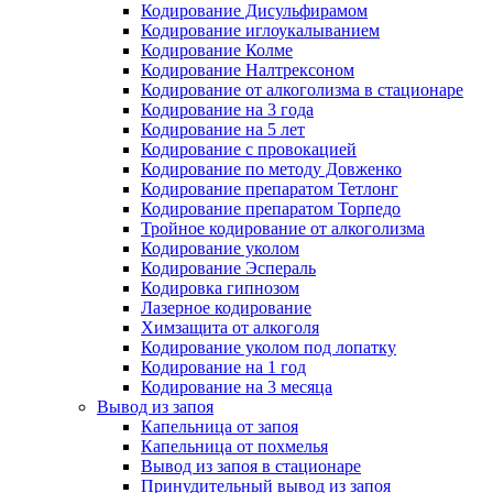
Кодирование Дисульфирамом
Кодирование иглоукалыванием
Кодирование Колме
Кодирование Налтрексоном
Кодирование от алкоголизма в стационаре
Кодирование на 3 года
Кодирование на 5 лет
Кодирование с провокацией
Кодирование по методу Довженко
Кодирование препаратом Тетлонг
Кодирование препаратом Торпедо
Тройное кодирование от алкоголизма
Кодирование уколом
Кодирование Эспераль
Кодировка гипнозом
Лазерное кодирование
Химзащита от алкоголя
Кодирование уколом под лопатку
Кодирование на 1 год
Кодирование на 3 месяца
Вывод из запоя
Капельница от запоя
Капельница от похмелья
Вывод из запоя в стационаре
Принудительный вывод из запоя