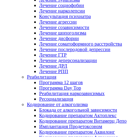
Лечение социофобии
Лечение нарколепсии
Консультация психиатра
Лечение агрессии
Лечение созависимости
Лечение шопоголизма
Лечение дисфории
Лечение соматоформного расстройства
Лечение послеродовой депрессии
Лечение ГТР
Лечение деперсонализации
Лечение ДРЛ
Лечение РПП
Реабилитация
Программа 12 шагов
Программа Day Top
Реабилитация наркозависимых
Ресоциализация
Кодирование от алкоголизма
Блокада от алкогольной зависимости
Кодирование препаратом Актоплекс
Кодирование препаратом Витамерц Депо
Имплантация Продетоксоном
Кодирование препаратом Аквилонг