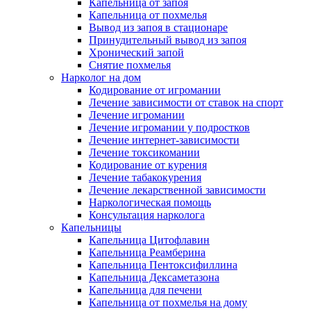
Капельница от запоя
Капельница от похмелья
Вывод из запоя в стационаре
Принудительный вывод из запоя
Хронический запой
Снятие похмелья
Нарколог на дом
Кодирование от игромании
Лечение зависимости от ставок на спорт
Лечение игромании
Лечение игромании у подростков
Лечение интернет-зависимости
Лечение токсикомании
Кодирование от курения
Лечение табакокурения
Лечение лекарственной зависимости
Наркологическая помощь
Консультация нарколога
Капельницы
Капельница Цитофлавин
Капельница Реамберина
Капельница Пентоксифиллина
Капельница Дексаметазона
Капельница для печени
Капельница от похмелья на дому