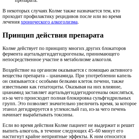
препарата.
В некоторых случаях Колме также назначается тем, кто
проходит профилактику рецидивов после или во время
лечения
хронического алкоголизма
.
Принцип действия препарата
Колме действует по принципу многих других блокаторов
фермента ацетальдегиддегидрогеназы, принимающего
непосредственное участие в метаболизме алкоголя.
Воздействие на организм оказывается с помощью активного
вещества препарата – цианамида. При употреблении капель
он связывается с особыми белками клеток печени, также
известными как гепатоциты. Оказывая на них влияние,
цианамид заставляет ацетальдегиддегидрогеназы окисляться,
из-за чего происходит полная блокировка сульфгидрильных
групп. Это позволяет значительно увеличить время, за которое
этанол дегидрируется в углекислый газ, из-за чего печень
начинает вырабатывать токсины.
Если во время действия Колме пациент не выдержит и решит
выпить алкоголь, в течение следующих 45–60 минут его
настигнут крайне неприятные эффекты. К ним относится