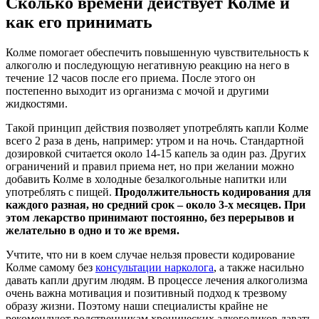
Сколько времени действует Колме и
как его принимать
Колме помогает обеспечить повышенную чувствительность к
алкоголю и последующую негативную реакцию на него в
течение 12 часов после его приема. После этого он
постепенно выходит из организма с мочой и другими
жидкостями.
Такой принцип действия позволяет употреблять капли Колме
всего 2 раза в день, например: утром и на ночь. Стандартной
дозировкой считается около 14-15 капель за один раз. Других
ограничений и правил приема нет, но при желании можно
добавить Колме в холодные безалкогольные напитки или
употреблять с пищей.
Продолжительность кодирования для
каждого разная, но средний срок – около 3-х месяцев. При
этом лекарство принимают постоянно, без перерывов и
желательно в одно и то же время.
Учтите, что ни в коем случае нельзя провести кодирование
Колме самому без
консультации нарколога
, а также насильно
давать капли другим людям. В процессе лечения алкоголизма
очень важна мотивация и позитивный подход к трезвому
образу жизни. Поэтому наши специалисты крайне не
рекомендуют родственникам хронических алкоголиков давать