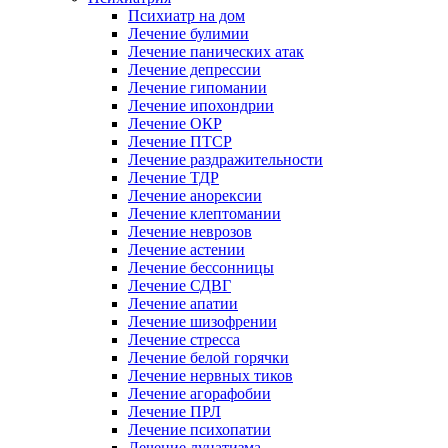
Психиатр на дом
Лечение булимии
Лечение панических атак
Лечение депрессии
Лечение гипомании
Лечение ипохондрии
Лечение ОКР
Лечение ПТСР
Лечение раздражительности
Лечение ТДР
Лечение анорексии
Лечение клептомании
Лечение неврозов
Лечение астении
Лечение бессонницы
Лечение СДВГ
Лечение апатии
Лечение шизофрении
Лечение стресса
Лечение белой горячки
Лечение нервных тиков
Лечение агорафобии
Лечение ПРЛ
Лечение психопатии
Лечение лунатизма