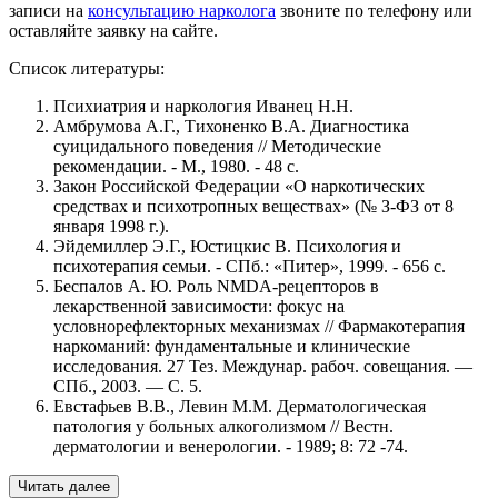
записи на
консультацию нарколога
звоните по телефону или
оставляйте заявку на сайте.
Список литературы:
Психиатрия и наркология Иванец Н.Н.
Амбрумова А.Г., Тихоненко В.А. Диагностика
суицидального поведения // Методические
рекомендации. - М., 1980. - 48 с.
Закон Российской Федерации «О наркотических
средствах и психотропных веществах» (№ З-ФЗ от 8
января 1998 г.).
Эйдемиллер Э.Г., Юстицкис В. Психология и
психотерапия семьи. - СПб.: «Питер», 1999. - 656 с.
Беспалов А. Ю. Роль NMDA-рецепторов в
лекарственной зависимости: фокус на
условнорефлекторных механизмах // Фармакотерапия
наркоманий: фундаментальные и клинические
исследования. 27 Тез. Междунар. рабоч. совещания. —
СПб., 2003. — С. 5.
Евстафьев В.В., Левин М.М. Дерматологическая
патология у больных алкоголизмом // Вестн.
дерматологии и венерологии. - 1989; 8: 72 -74.
Читать далее