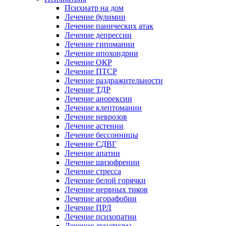
Психиатр на дом
Лечение булимии
Лечение панических атак
Лечение депрессии
Лечение гипомании
Лечение ипохондрии
Лечение ОКР
Лечение ПТСР
Лечение раздражительности
Лечение ТДР
Лечение анорексии
Лечение клептомании
Лечение неврозов
Лечение астении
Лечение бессонницы
Лечение СДВГ
Лечение апатии
Лечение шизофрении
Лечение стресса
Лечение белой горячки
Лечение нервных тиков
Лечение агорафобии
Лечение ПРЛ
Лечение психопатии
Лечение лунатизма