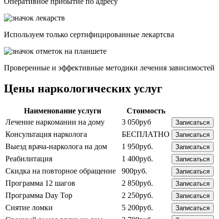
Опеpативное прибытие по адресу
Используем только сертифицированные лекартсва
Проверенные и эффективные методики лечения зависимостей
Цены наркологических услуг
Наименование услуги
Стоимость
Лечение наркомании на дому
3 050руб
Записаться
Консультация нарколога
БЕСПЛАТНО
Записаться
Выезд врача-нарколога на дом
1 950руб.
Записаться
Реабилитация
1 400руб.
Записаться
Скидка на повторное обращение
900руб.
Записаться
Программа 12 шагов
2 850руб.
Записаться
Программа Day Top
2 250руб.
Записаться
Снятие ломки
5 200руб.
Записаться