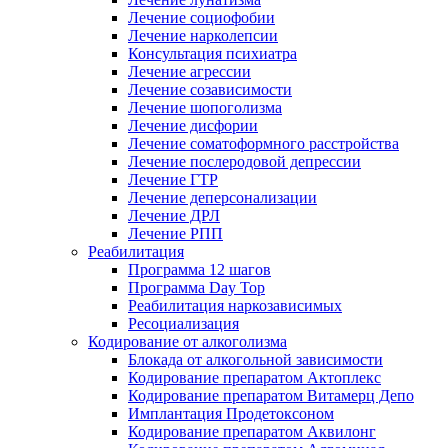
Лечение социофобии
Лечение нарколепсии
Консультация психиатра
Лечение агрессии
Лечение созависимости
Лечение шопоголизма
Лечение дисфории
Лечение соматоформного расстройства
Лечение послеродовой депрессии
Лечение ГТР
Лечение деперсонализации
Лечение ДРЛ
Лечение РПП
Реабилитация
Программа 12 шагов
Программа Day Top
Реабилитация наркозависимых
Ресоциализация
Кодирование от алкоголизма
Блокада от алкогольной зависимости
Кодирование препаратом Актоплекс
Кодирование препаратом Витамерц Депо
Имплантация Продетоксоном
Кодирование препаратом Аквилонг