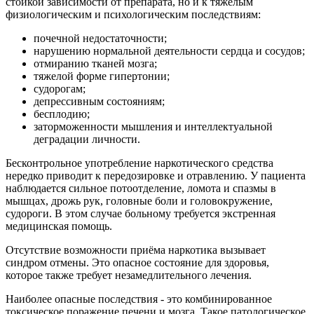
стойкой зависимости от препарата, но и к тяжелым
физиологическим и психологическим последствиям:
почечной недостаточности;
нарушению нормальной деятельности сердца и сосудов;
отмиранию тканей мозга;
тяжелой форме гипертонии;
судорогам;
депрессивным состояниям;
бесплодию;
заторможенности мышления и интеллектуальной
деградации личности.
Бесконтрольное употребление наркотического средства
нередко приводит к передозировке и отравлению. У пациента
наблюдается сильное потоотделение, ломота и спазмы в
мышцах, дрожь рук, головные боли и головокружение,
судороги. В этом случае больному требуется экстренная
медицинская помощь.
Отсутствие возможности приёма наркотика вызывает
синдром отмены. Это опасное состояние для здоровья,
которое также требует незамедлительного лечения.
Наиболее опасные последствия - это комбинированное
токсическое поражение печени и мозга. Такое патологическое