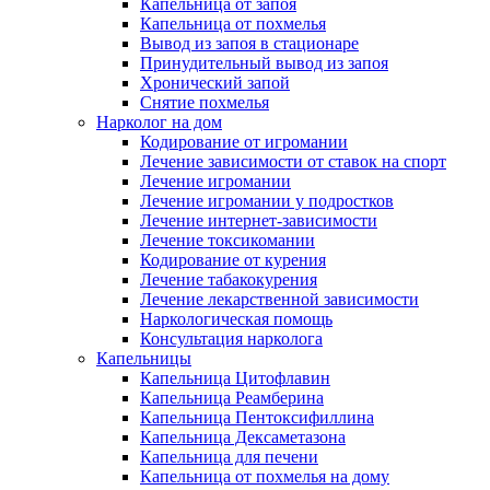
Капельница от запоя
Капельница от похмелья
Вывод из запоя в стационаре
Принудительный вывод из запоя
Хронический запой
Снятие похмелья
Нарколог на дом
Кодирование от игромании
Лечение зависимости от ставок на спорт
Лечение игромании
Лечение игромании у подростков
Лечение интернет-зависимости
Лечение токсикомании
Кодирование от курения
Лечение табакокурения
Лечение лекарственной зависимости
Наркологическая помощь
Консультация нарколога
Капельницы
Капельница Цитофлавин
Капельница Реамберина
Капельница Пентоксифиллина
Капельница Дексаметазона
Капельница для печени
Капельница от похмелья на дому