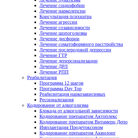
Лечение социофобии
Лечение нарколепсии
Консультация психиатра
Лечение агрессии
Лечение созависимости
Лечение шопоголизма
Лечение дисфории
Лечение соматоформного расстройства
Лечение послеродовой депрессии
Лечение ГТР
Лечение деперсонализации
Лечение ДРЛ
Лечение РПП
Реабилитация
Программа 12 шагов
Программа Day Top
Реабилитация наркозависимых
Ресоциализация
Кодирование от алкоголизма
Блокада от алкогольной зависимости
Кодирование препаратом Актоплекс
Кодирование препаратом Витамерц Депо
Имплантация Продетоксоном
Кодирование препаратом Аквилонг