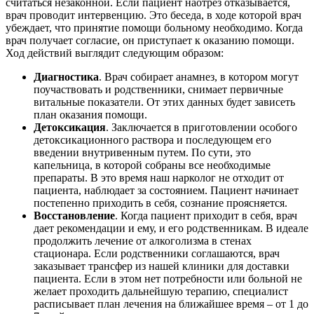
считаться незаконной. Если пациент наотрез отказывается,
врач проводит интервенцию. Это беседа, в ходе которой врач
убеждает, что принятие помощи больному необходимо. Когда
врач получает согласие, он приступает к оказанию помощи.
Ход действий выглядит следующим образом:
Диагностика
. Врач собирает анамнез, в котором могут
поучаствовать и родственники, снимает первичные
витальные показатели. От этих данных будет зависеть
план оказания помощи.
Детоксикация
. Заключается в приготовлении особого
детоксикационного раствора и последующем его
введении внутривенным путем. По сути, это
капельница, в которой собраны все необходимые
препараты. В это время наш нарколог не отходит от
пациента, наблюдает за состоянием. Пациент начинает
постепенно приходить в себя, сознание проясняется.
Восстановление
. Когда пациент приходит в себя, врач
дает рекомендации и ему, и его родственникам. В идеале
продолжить лечение от алкоголизма в стенах
стационара. Если родственники соглашаются, врач
заказывает трансфер из нашей клиники для доставки
пациента. Если в этом нет потребности или больной не
желает проходить дальнейшую терапию, специалист
расписывает план лечения на ближайшее время – от 1 до