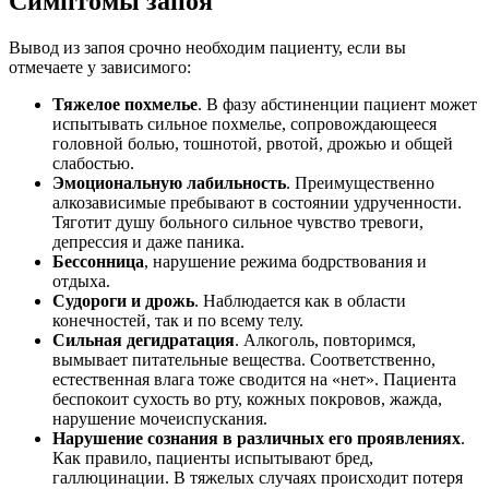
Симптомы запоя
Вывод из запоя срочно необходим пациенту, если вы
отмечаете у зависимого:
Тяжелое похмелье
. В фазу абстиненции пациент может
испытывать сильное похмелье, сопровождающееся
головной болью, тошнотой, рвотой, дрожью и общей
слабостью.
Эмоциональную лабильность
. Преимущественно
алкозависимые пребывают в состоянии удрученности.
Тяготит душу больного сильное чувство тревоги,
депрессия и даже паника.
Бессонница
, нарушение режима бодрствования и
отдыха.
Судороги и дрожь
. Наблюдается как в области
конечностей, так и по всему телу.
Сильная дегидратация
. Алкоголь, повторимся,
вымывает питательные вещества. Соответственно,
естественная влага тоже сводится на «нет». Пациента
беспокоит сухость во рту, кожных покровов, жажда,
нарушение мочеиспускания.
Нарушение сознания в различных его проявлениях
.
Как правило, пациенты испытывают бред,
галлюцинации. В тяжелых случаях происходит потеря