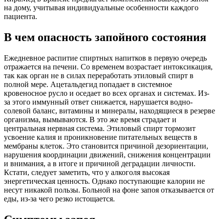
на дому, учитывая индивидуальные особенности каждого
пациента.
В чем опасность запойного состояния
Ежедневное распитие спиртных напитков в первую очередь
отражается на печени. Со временем возрастает интоксикация,
так как орган не в силах переработать этиловый спирт в
полной мере. Ацетальдегид попадает в системное
кровеносное русло и оседает во всех органах и системах. Из-
за этого иммунный ответ снижается, нарушается водно-
солевой баланс, витамины и минералы, находящиеся в резерве
организма, вымываются. В это же время страдает и
центральная нервная система. Этиловый спирт тормозит
усвоение калия и проникновение питательных веществ в
мембраны клеток. Это становится причиной дезориентации,
нарушения координации движений, снижения концентрации
и внимания, а в итоге и причиной деградации личности.
Кстати, следует заметить, что у алкоголя высокая
энергетическая ценность. Однако поступающие калории не
несут никакой пользы. Больной на фоне запоя отказывается от
еды, из-за чего резко истощается.