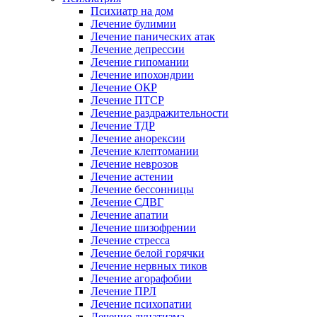
Психиатр на дом
Лечение булимии
Лечение панических атак
Лечение депрессии
Лечение гипомании
Лечение ипохондрии
Лечение ОКР
Лечение ПТСР
Лечение раздражительности
Лечение ТДР
Лечение анорексии
Лечение клептомании
Лечение неврозов
Лечение астении
Лечение бессонницы
Лечение СДВГ
Лечение апатии
Лечение шизофрении
Лечение стресса
Лечение белой горячки
Лечение нервных тиков
Лечение агорафобии
Лечение ПРЛ
Лечение психопатии
Лечение лунатизма