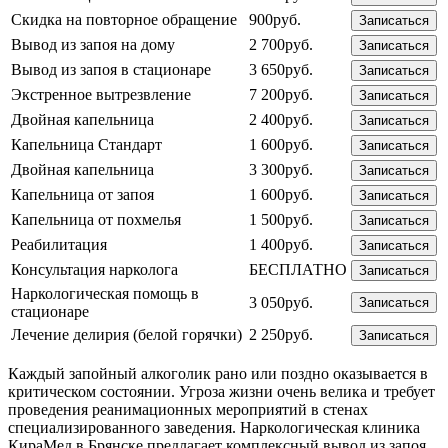
Скидка на повторное обращение
900руб.
Записаться
Вывод из запоя на дому
2 700руб.
Записаться
Вывод из запоя в стационаре
3 650руб.
Записаться
Экстренное вытрезвление
7 200руб.
Записаться
Двойная капельница
2 400руб.
Записаться
Капельница Стандарт
1 600руб.
Записаться
Двойная капельница
3 300руб.
Записаться
Капельница от запоя
1 600руб.
Записаться
Капельница от похмелья
1 500руб.
Записаться
Реабилитация
1 400руб.
Записаться
Консультация нарколога
БЕСПЛАТНО
Записаться
Наркологическая помощь в
3 050руб.
Записаться
стационаре
Лечение делирия (белой горячки)
2 250руб.
Записаться
Каждый запойный алкоголик рано или поздно оказывается в
критическом состоянии. Угроза жизни очень велика и требует
проведения реанимационных мероприятий в стенах
специализированного заведения. Наркологическая клиника
КираМед в Брянске предлагает комплексный вывод из запоя