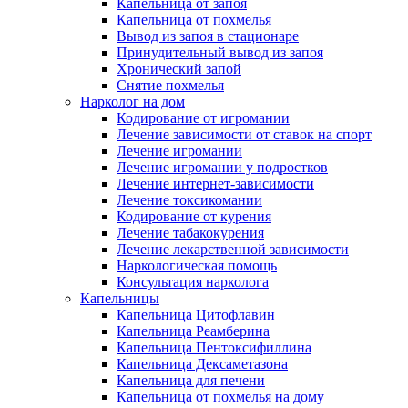
Капельница от запоя
Капельница от похмелья
Вывод из запоя в стационаре
Принудительный вывод из запоя
Хронический запой
Снятие похмелья
Нарколог на дом
Кодирование от игромании
Лечение зависимости от ставок на спорт
Лечение игромании
Лечение игромании у подростков
Лечение интернет-зависимости
Лечение токсикомании
Кодирование от курения
Лечение табакокурения
Лечение лекарственной зависимости
Наркологическая помощь
Консультация нарколога
Капельницы
Капельница Цитофлавин
Капельница Реамберина
Капельница Пентоксифиллина
Капельница Дексаметазона
Капельница для печени
Капельница от похмелья на дому