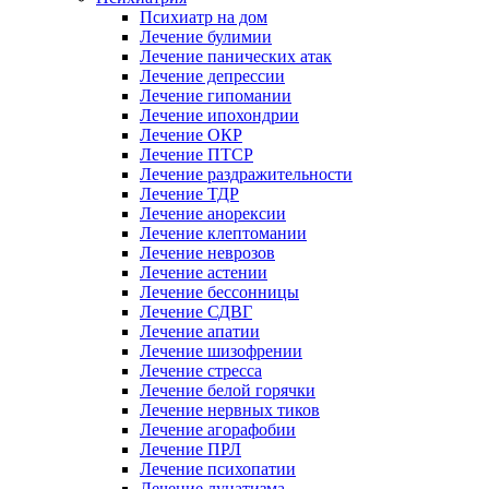
Психиатр на дом
Лечение булимии
Лечение панических атак
Лечение депрессии
Лечение гипомании
Лечение ипохондрии
Лечение ОКР
Лечение ПТСР
Лечение раздражительности
Лечение ТДР
Лечение анорексии
Лечение клептомании
Лечение неврозов
Лечение астении
Лечение бессонницы
Лечение СДВГ
Лечение апатии
Лечение шизофрении
Лечение стресса
Лечение белой горячки
Лечение нервных тиков
Лечение агорафобии
Лечение ПРЛ
Лечение психопатии
Лечение лунатизма