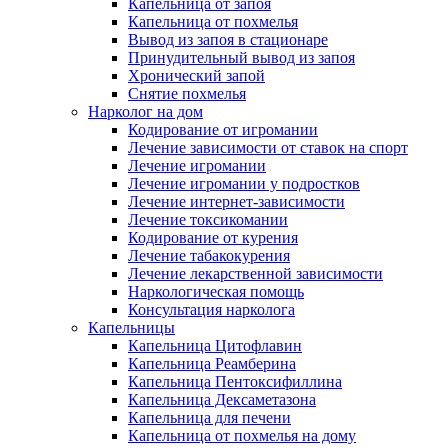
Капельница от запоя
Капельница от похмелья
Вывод из запоя в стационаре
Принудительный вывод из запоя
Хронический запой
Снятие похмелья
Нарколог на дом
Кодирование от игромании
Лечение зависимости от ставок на спорт
Лечение игромании
Лечение игромании у подростков
Лечение интернет-зависимости
Лечение токсикомании
Кодирование от курения
Лечение табакокурения
Лечение лекарственной зависимости
Наркологическая помощь
Консультация нарколога
Капельницы
Капельница Цитофлавин
Капельница Реамберина
Капельница Пентоксифиллина
Капельница Дексаметазона
Капельница для печени
Капельница от похмелья на дому