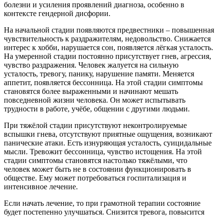
болезни и усиления проявлений диагноза, особенно в
контексте гендерной дисфории.
На начальной стадии появляются предвестники – повышенная
чувствительность к раздражителям, недовольство. Снижается
интерес к хобби, нарушается сон, появляется лёгкая усталость.
На умеренной стадии постоянно присутствует гнев, агрессия,
чувство раздражения. Человек жалуется на сильную
усталость, тревогу, панику, нарушение памяти. Меняется
аппетит, появляется бессонница. На этой стадии симптомы
становятся более выраженными и начинают мешать
повседневной жизни человека. Он может испытывать
трудности в работе, учёбе, общении с другими людьми.
При тяжёлой стадии присутствуют неконтролируемые
вспышки гнева, отсутствуют приятные ощущения, возникают
панические атаки. Есть изнуряющая усталость, суицидальные
мысли. Тревожит бессонница, чувство истощения. На этой
стадии симптомы становятся настолько тяжёлыми, что
человек может быть не в состоянии функционировать в
обществе. Ему может потребоваться госпитализация и
интенсивное лечение.
Если начать лечение, то при грамотной терапии состояние
будет постепенно улучшаться. Снизится тревога, повысится