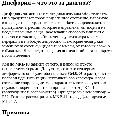
Дисфория – что это за диагноз?
Дисфория считается психоневрологическим заболеванием.
Оно представляет собой подавленное состояние, напрямую
влияющее на настроение человека. Часто сопровождается
приступами агрессии, которые направлены на людей и на
неодушевлённые вещи. Заболевание способно начаться с
простого отчаяния, но без лечения у психиатра может
перерасти в глубокую депрессию. Некоторые люди даже
замечают за собой суицидальные мысли, от которых сложно
избавиться. Для предотвращения последствий важно вовремя
пройти лечение.
Код по МКБ-10 зависит от того, в каком контексте
используется термин. Допустим, если это гендерная
дисфория, то она будет обозначаться F64.9. Это расстройство
половой идентификации неуточнённого характера. Когда
состояние сопровождается раздражительностью, чувством
неудовлетворённости, то ей присваивают код R45.1
(возбуждение и беспокойство). При депрессивном эпизоде –
F32. Если же рассматривать MKB-11, то код будет другим:
MB24.7.
Причины