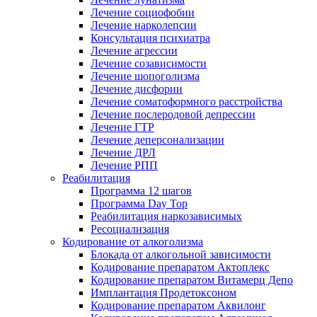
Лечение социофобии
Лечение нарколепсии
Консультация психиатра
Лечение агрессии
Лечение созависимости
Лечение шопоголизма
Лечение дисфории
Лечение соматоформного расстройства
Лечение послеродовой депрессии
Лечение ГТР
Лечение деперсонализации
Лечение ДРЛ
Лечение РПП
Реабилитация
Программа 12 шагов
Программа Day Top
Реабилитация наркозависимых
Ресоциализация
Кодирование от алкоголизма
Блокада от алкогольной зависимости
Кодирование препаратом Актоплекс
Кодирование препаратом Витамерц Депо
Имплантация Продетоксоном
Кодирование препаратом Аквилонг