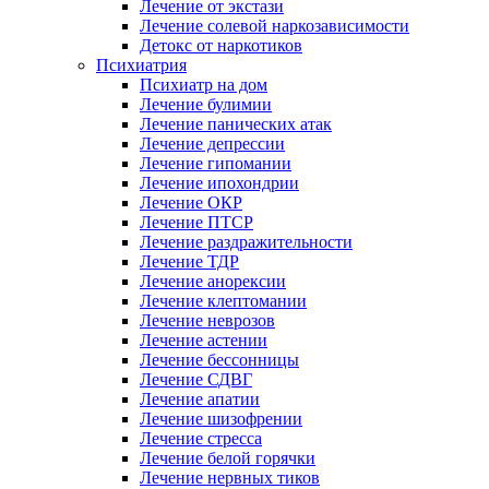
Лечение от экстази
Лечение солевой наркозависимости
Детокс от наркотиков
Психиатрия
Психиатр на дом
Лечение булимии
Лечение панических атак
Лечение депрессии
Лечение гипомании
Лечение ипохондрии
Лечение ОКР
Лечение ПТСР
Лечение раздражительности
Лечение ТДР
Лечение анорексии
Лечение клептомании
Лечение неврозов
Лечение астении
Лечение бессонницы
Лечение СДВГ
Лечение апатии
Лечение шизофрении
Лечение стресса
Лечение белой горячки
Лечение нервных тиков