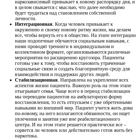
наркозависимый привыкает к новому распорядку дня, и
в целом свыкается с мыслью, что далее необходимо
будет трудиться над становлением собственной
личности.
Интеграционная
. Когда человек привыкает к
окружению и своему новому ритму жизни, мы делаем
все, чтобы вернуть его в общество. На этапе интеграции
наши подопечные обучаются социальным навыкам, с
ними проводят тренинги в индивидуальном и
коллективном формате, организовываются различные
мероприятия по расширению кругозора. Пациенты
готовы уже к тому, чтобы восстановить утраченные
социальные связи и создать благоприятную среду для
взаимодействия и поддержки других людей.
Стабилизационная
. Направлена на укрепление всех
аспектов жизни пациента. Важную роль на этом этапе
отыгрывает семья. Чаще всего в период стабилизации
мы переводим пациентов на амбулаторную форму
восстановления, то есть отпускаем с уже обретенными
навыками во внешний мир. Пациент учится жить дома
по-новому, на него возлагаются обязанности, он ищет
увлечения и занятия уже вне реабилитационного
центра. И на этом этапе решается практически все –
сорвется ли человек или действительно готов жить без
наркотика.