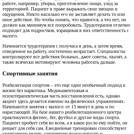
работе, например, уборка, приготовление пищи, уход за
территорией. Пациент в праве выражать свои эмоции и
ощущения. Никто насильно его не заставляет делать то или
иное действие. Но чтобы понять, что нравится, а что нет, он
должен как минимум все попробовать. Трудотерапия отлично
подходит для подростков, взращивая в них ответственность с
малого.
Начинается трудотерапия с получаса в день, а затем время,
отведенное на работу, постепенно возрастает. Специалисты
контролируют все действия больных, дают советы, хвалят, а
также всячески мотивируют человека работать дальше.
Спортивные занятия
Реабилитация спортом – это еще один необычный подход к
жизни без наркотика. Медикаментозная и
психотерапевтическая часть восстановления есть, однако
акцент здесь делается именно на физических упражнениях.
Начинаются занятия с малого: от 15 минут в день и по
нарастающей. На базе нашего реабилитационного центра
практикуются фитнес, бег, футбол и другие виды спорта.
Пациент пробует себя во всем, а в какое русло ему пойти, он
решает для себя сам. Ежедневные тренировки способствуют
укреплению мышц, улучшению выносливости и