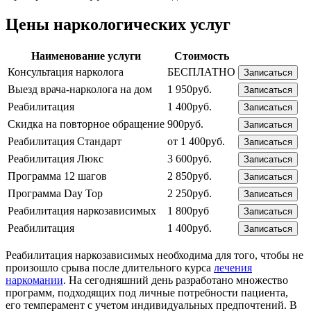
Цены наркологических услуг
Наименование услуги
Стоимость
Консультация нарколога
БЕСПЛАТНО
Записаться
Выезд врача-нарколога на дом
1 950руб.
Записаться
Реабилитация
1 400руб.
Записаться
Скидка на повторное обращение
900руб.
Записаться
Реабилитация Стандарт
от 1 400руб.
Записаться
Реабилитация Люкс
3 600руб.
Записаться
Программа 12 шагов
2 850руб.
Записаться
Программа Day Top
2 250руб.
Записаться
Реабилитация наркозависимых
1 800руб
Записаться
Реабилитация
1 400руб.
Записаться
Реабилитация наркозависимых необходима для того, чтобы не
произошло срыва после длительного курса
лечения
наркомании
. На сегодняшний день разработано множество
программ, подходящих под личные потребности пациента,
его темперамент с учетом индивидуальных предпочтений. В