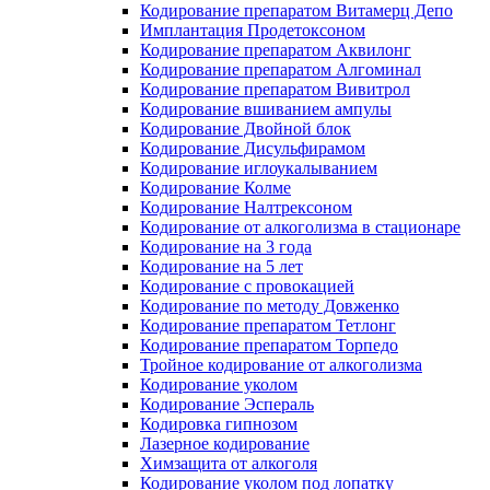
Кодирование препаратом Витамерц Депо
Имплантация Продетоксоном
Кодирование препаратом Аквилонг
Кодирование препаратом Алгоминал
Кодирование препаратом Вивитрол
Кодирование вшиванием ампулы
Кодирование Двойной блок
Кодирование Дисульфирамом
Кодирование иглоукалыванием
Кодирование Колме
Кодирование Налтрексоном
Кодирование от алкоголизма в стационаре
Кодирование на 3 года
Кодирование на 5 лет
Кодирование с провокацией
Кодирование по методу Довженко
Кодирование препаратом Тетлонг
Кодирование препаратом Торпедо
Тройное кодирование от алкоголизма
Кодирование уколом
Кодирование Эспераль
Кодировка гипнозом
Лазерное кодирование
Химзащита от алкоголя
Кодирование уколом под лопатку