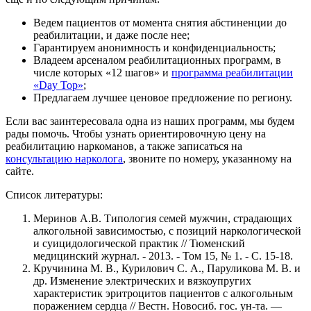
Ведем пациентов от момента снятия абстиненции до
реабилитации, и даже после нее;
Гарантируем анонимность и конфиденциальность;
Владеем арсеналом реабилитационных программ, в
числе которых «12 шагов» и
программа реабилитации
«Day Top»
;
Предлагаем лучшее ценовое предложение по региону.
Если вас заинтересовала одна из наших программ, мы будем
рады помочь. Чтобы узнать ориентировочную цену на
реабилитацию наркоманов, а также записаться на
консультацию нарколога
, звоните по номеру, указанному на
сайте.
Список литературы:
Меринов А.В. Типология семей мужчин, страдающих
алкогольной зависимостью, с позиций наркологической
и суицидологической практик // Тюменский
медицинский журнал. - 2013. - Том 15, № 1. - С. 15-18.
Кручинина М. В., Курилович С. А., Паруликова М. В. и
др. Изменение электрических и вязкоупругих
характеристик эритроцитов пациентов с алкогольным
поражением сердца // Вестн. Новосиб. гос. ун-та. —