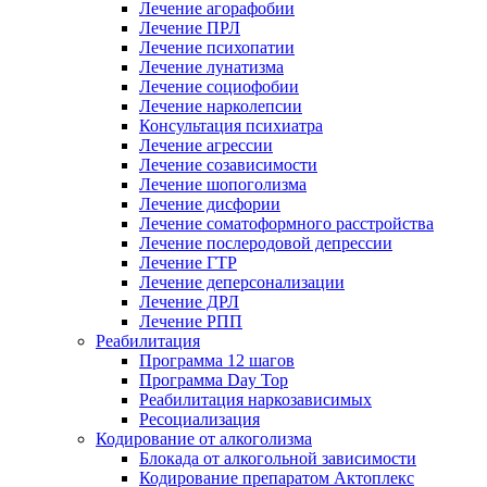
Лечение агорафобии
Лечение ПРЛ
Лечение психопатии
Лечение лунатизма
Лечение социофобии
Лечение нарколепсии
Консультация психиатра
Лечение агрессии
Лечение созависимости
Лечение шопоголизма
Лечение дисфории
Лечение соматоформного расстройства
Лечение послеродовой депрессии
Лечение ГТР
Лечение деперсонализации
Лечение ДРЛ
Лечение РПП
Реабилитация
Программа 12 шагов
Программа Day Top
Реабилитация наркозависимых
Ресоциализация
Кодирование от алкоголизма
Блокада от алкогольной зависимости
Кодирование препаратом Актоплекс