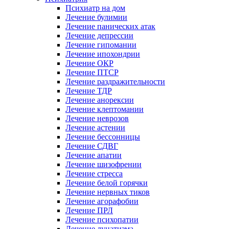
Психиатр на дом
Лечение булимии
Лечение панических атак
Лечение депрессии
Лечение гипомании
Лечение ипохондрии
Лечение ОКР
Лечение ПТСР
Лечение раздражительности
Лечение ТДР
Лечение анорексии
Лечение клептомании
Лечение неврозов
Лечение астении
Лечение бессонницы
Лечение СДВГ
Лечение апатии
Лечение шизофрении
Лечение стресса
Лечение белой горячки
Лечение нервных тиков
Лечение агорафобии
Лечение ПРЛ
Лечение психопатии
Лечение лунатизма