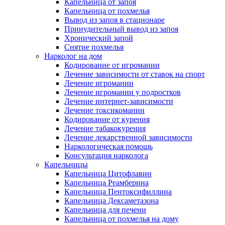
Капельница от запоя
Капельница от похмелья
Вывод из запоя в стационаре
Принудительный вывод из запоя
Хронический запой
Снятие похмелья
Нарколог на дом
Кодирование от игромании
Лечение зависимости от ставок на спорт
Лечение игромании
Лечение игромании у подростков
Лечение интернет-зависимости
Лечение токсикомании
Кодирование от курения
Лечение табакокурения
Лечение лекарственной зависимости
Наркологическая помощь
Консультация нарколога
Капельницы
Капельница Цитофлавин
Капельница Реамберина
Капельница Пентоксифиллина
Капельница Дексаметазона
Капельница для печени
Капельница от похмелья на дому