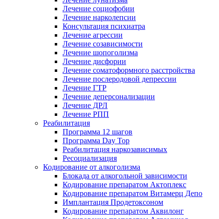
Лечение социофобии
Лечение нарколепсии
Консультация психиатра
Лечение агрессии
Лечение созависимости
Лечение шопоголизма
Лечение дисфории
Лечение соматоформного расстройства
Лечение послеродовой депрессии
Лечение ГТР
Лечение деперсонализации
Лечение ДРЛ
Лечение РПП
Реабилитация
Программа 12 шагов
Программа Day Top
Реабилитация наркозависимых
Ресоциализация
Кодирование от алкоголизма
Блокада от алкогольной зависимости
Кодирование препаратом Актоплекс
Кодирование препаратом Витамерц Депо
Имплантация Продетоксоном
Кодирование препаратом Аквилонг