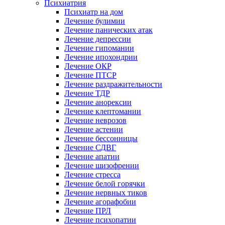
Психиатрия
Психиатр на дом
Лечение булимии
Лечение панических атак
Лечение депрессии
Лечение гипомании
Лечение ипохондрии
Лечение ОКР
Лечение ПТСР
Лечение раздражительности
Лечение ТДР
Лечение анорексии
Лечение клептомании
Лечение неврозов
Лечение астении
Лечение бессонницы
Лечение СДВГ
Лечение апатии
Лечение шизофрении
Лечение стресса
Лечение белой горячки
Лечение нервных тиков
Лечение агорафобии
Лечение ПРЛ
Лечение психопатии