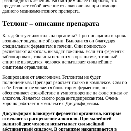
разновидность лечения. Рассмотрим более подробно, что
представляет собой лечение от алкоголизма при помощи
данного медикаментозного препарата.
Тетлонг – описание препарата
Как действует алкоголь на организм? При попадании в кровь
возникает ощущение эйфории. Выводится он благодаря
специальным ферментам в печени. Они полностью
расщепляют алкоголь, выводят токсины. Если эти ферменты
заблокировать, токсины остаются в организме, этиловый
спирт не выводится, человек испытывает сильнейшие
симптомы отравления.
Кодирование от алкоголизма Тетлонгом не будет
полноценным. Препарат работает только в комплексе. Сам по
себе Тетлонг не является блокатором ферментов, он
обеспечивает спокойствие и умиротворение на фоне отказа от
алкоголя. Является своего рода антидепрессантом. Очень
хорошо работает в комплексе с Дисульфирамом.
Дисульфирам блокирует ферменты организма, которые
отвечают за расщепление алкоголя. При малейшей
выпитой дозе человек испытывает сильнейший
абстинентный синдром. В организме накапливается в