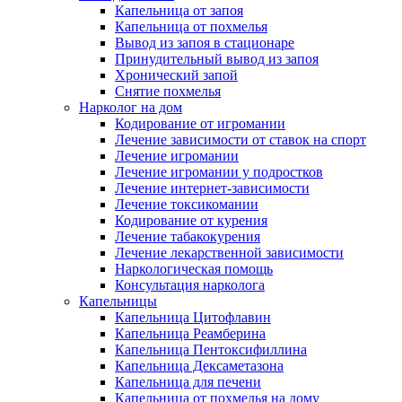
Капельница от запоя
Капельница от похмелья
Вывод из запоя в стационаре
Принудительный вывод из запоя
Хронический запой
Снятие похмелья
Нарколог на дом
Кодирование от игромании
Лечение зависимости от ставок на спорт
Лечение игромании
Лечение игромании у подростков
Лечение интернет-зависимости
Лечение токсикомании
Кодирование от курения
Лечение табакокурения
Лечение лекарственной зависимости
Наркологическая помощь
Консультация нарколога
Капельницы
Капельница Цитофлавин
Капельница Реамберина
Капельница Пентоксифиллина
Капельница Дексаметазона
Капельница для печени
Капельница от похмелья на дому