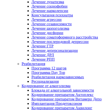
Лечение лунатизма
Лечение социофобии
Лечение нарколепсии
Консультация психиатра
Лечение агрессии
Лечение созависимости
Лечение шопоголизма
Лечение дисфории
Лечение соматоформного расстройства
Лечение послеродовой депрессии
Лечение ГТР
Лечение деперсонализации
Лечение ДРЛ
Лечение РПП
Реабилитация
Программа 12 шагов
Программа Day Top
Реабилитация наркозависимых
Ресоциализация
Кодирование от алкоголизма
Блокада от алкогольной зависимости
Кодирование препаратом Актоплекс
Кодирование препаратом Витамерц Депо
Имплантация Продетоксоном
Кодирование препаратом Аквилонг