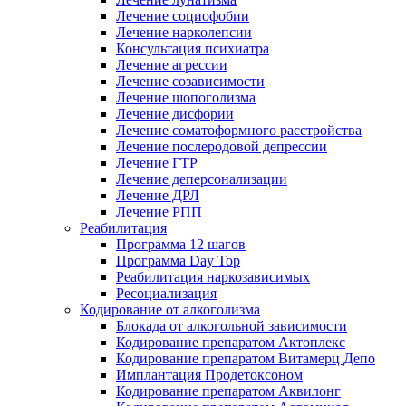
Лечение социофобии
Лечение нарколепсии
Консультация психиатра
Лечение агрессии
Лечение созависимости
Лечение шопоголизма
Лечение дисфории
Лечение соматоформного расстройства
Лечение послеродовой депрессии
Лечение ГТР
Лечение деперсонализации
Лечение ДРЛ
Лечение РПП
Реабилитация
Программа 12 шагов
Программа Day Top
Реабилитация наркозависимых
Ресоциализация
Кодирование от алкоголизма
Блокада от алкогольной зависимости
Кодирование препаратом Актоплекс
Кодирование препаратом Витамерц Депо
Имплантация Продетоксоном
Кодирование препаратом Аквилонг