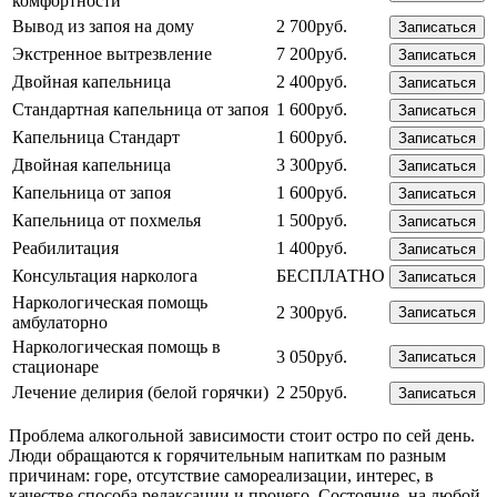
комфортности
Вывод из запоя на дому
2 700руб.
Записаться
Экстренное вытрезвление
7 200руб.
Записаться
Двойная капельница
2 400руб.
Записаться
Стандартная капельница от запоя
1 600руб.
Записаться
Капельница Стандарт
1 600руб.
Записаться
Двойная капельница
3 300руб.
Записаться
Капельница от запоя
1 600руб.
Записаться
Капельница от похмелья
1 500руб.
Записаться
Реабилитация
1 400руб.
Записаться
Консультация нарколога
БЕСПЛАТНО
Записаться
Наркологическая помощь
2 300руб.
Записаться
амбулаторно
Наркологическая помощь в
3 050руб.
Записаться
стационаре
Лечение делирия (белой горячки)
2 250руб.
Записаться
Проблема алкогольной зависимости стоит остро по сей день.
Люди обращаются к горячительным напиткам по разным
причинам: горе, отсутствие самореализации, интерес, в
качестве способа релаксации и прочего. Состояние, на любой