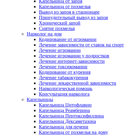
Капельница от запоя
Капельница от похмелья
Вывод из запоя в стационаре
Принудительный вывод из запоя
Хронический запой
Снятие похмелья
Нарколог на дом
Кодирование от игромании
Лечение зависимости от ставок на спорт
Лечение игромании
Лечение игромании у подростков
Лечение интернет-зависимости
Лечение токсикомании
Кодирование от курения
Лечение табакокурения
Лечение лекарственной зависимости
Наркологическая помощь
Консультация нарколога
Капельницы
Капельница Цитофлавин
Капельница Реамберина
Капельница Пентоксифиллина
Капельница Дексаметазона
Капельница для печени
Капельница от похмелья на дому