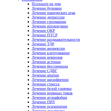
Психиатр на дом
Лечение булимии
Лечение панических атак
Лечение депрессии
Лечение гипомании
Лечение ипохондрии
Лечение ОКР
Лечение ПТСР
Лечение раздражительности
Лечение ТДР
Лечение анорексии
Лечение клептомании
Лечение неврозов
Лечение астении
Лечение бессонницы
Лечение СДВГ
Лечение апатии
Лечение шизофрении
Лечение стресса
Лечение белой горячки
Лечение нервных тиков
Лечение агорафобии
Лечение ПРЛ
Лечение психопатии
Лечение лунатизма