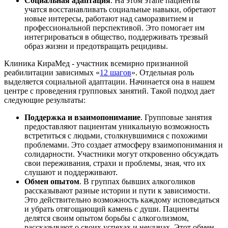
Социальная адаптация
. На этом этапе пациенты
учатся восстанавливать социальные навыки, обретают
новые интересы, работают над саморазвитием и
профессиональной перспективой. Это помогает им
интегрироваться в общество, поддерживать трезвый
образ жизни и предотвращать рецидивы.
Клиника КираМед - участник всемирно признанной
реабилитации зависимых «
12 шагов
». Отдельная роль
выделяется социальной адаптации. Начинается она в нашем
центре с проведения групповых занятий. Такой подход дает
следующие результаты:
Поддержка и взаимопонимание
. Групповые занятия
предоставляют пациентам уникальную возможность
встретиться с людьми, столкнувшимися с похожими
проблемами. Это создает атмосферу взаимопонимания и
солидарности. Участники могут откровенно обсуждать
свои переживания, страхи и проблемы, зная, что их
слушают и поддерживают.
Обмен опытом
. В группах бывших алкоголиков
рассказывают разные истории и пути к зависимости.
Это действительно возможность каждому исповедаться
и убрать отягощающий камень с души. Пациенты
делятся своим опытом борьбы с алкоголизмом,
рассказывают о своих успехах и неудачах. Этот обмен