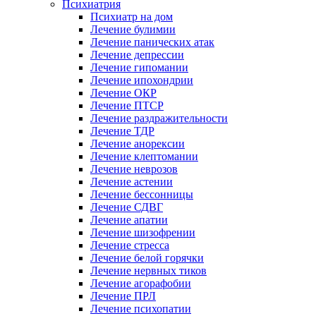
Психиатрия
Психиатр на дом
Лечение булимии
Лечение панических атак
Лечение депрессии
Лечение гипомании
Лечение ипохондрии
Лечение ОКР
Лечение ПТСР
Лечение раздражительности
Лечение ТДР
Лечение анорексии
Лечение клептомании
Лечение неврозов
Лечение астении
Лечение бессонницы
Лечение СДВГ
Лечение апатии
Лечение шизофрении
Лечение стресса
Лечение белой горячки
Лечение нервных тиков
Лечение агорафобии
Лечение ПРЛ
Лечение психопатии