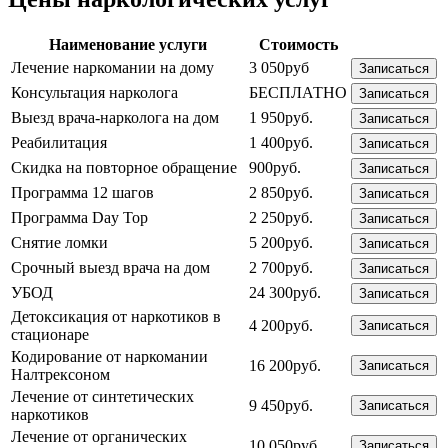
Наименование услуги
Стоимость
Лечение наркомании на дому
3 050руб
Записаться
Консультация нарколога
БЕСПЛАТНО
Записаться
Выезд врача-нарколога на дом
1 950руб.
Записаться
Реабилитация
1 400руб.
Записаться
Скидка на повторное обращение
900руб.
Записаться
Программа 12 шагов
2 850руб.
Записаться
Программа Day Top
2 250руб.
Записаться
Снятие ломки
5 200руб.
Записаться
Срочный выезд врача на дом
2 700руб.
Записаться
УБОД
24 300руб.
Записаться
Детоксикация от наркотиков в
4 200руб.
Записаться
стационаре
Кодирование от наркомании
16 200руб.
Записаться
Налтрексоном
Лечение от синтетических
9 450руб.
Записаться
наркотиков
Лечение от органических
10 050руб.
Записаться