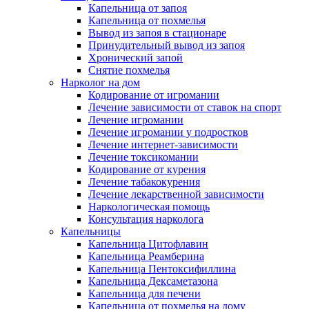
Капельница от запоя
Капельница от похмелья
Вывод из запоя в стационаре
Принудительный вывод из запоя
Хронический запой
Снятие похмелья
Нарколог на дом
Кодирование от игромании
Лечение зависимости от ставок на спорт
Лечение игромании
Лечение игромании у подростков
Лечение интернет-зависимости
Лечение токсикомании
Кодирование от курения
Лечение табакокурения
Лечение лекарственной зависимости
Наркологическая помощь
Консультация нарколога
Капельницы
Капельница Цитофлавин
Капельница Реамберина
Капельница Пентоксифиллина
Капельница Дексаметазона
Капельница для печени
Капельница от похмелья на дому