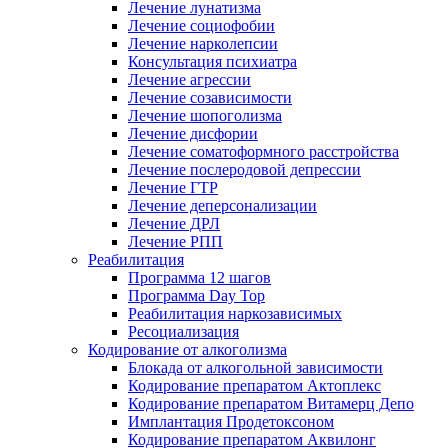
Лечение лунатизма
Лечение социофобии
Лечение нарколепсии
Консультация психиатра
Лечение агрессии
Лечение созависимости
Лечение шопоголизма
Лечение дисфории
Лечение соматоформного расстройства
Лечение послеродовой депрессии
Лечение ГТР
Лечение деперсонализации
Лечение ДРЛ
Лечение РПП
Реабилитация
Программа 12 шагов
Программа Day Top
Реабилитация наркозависимых
Ресоциализация
Кодирование от алкоголизма
Блокада от алкогольной зависимости
Кодирование препаратом Актоплекс
Кодирование препаратом Витамерц Депо
Имплантация Продетоксоном
Кодирование препаратом Аквилонг